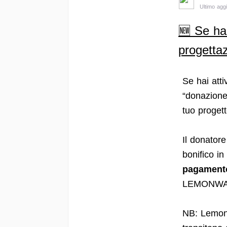
Ultimo agg
🆕 Se ha
progettaz
Se hai at
“donazione 
tuo proget
Il donator
bonifico in
pagament
LEMONWAY 
NB: Lemonw