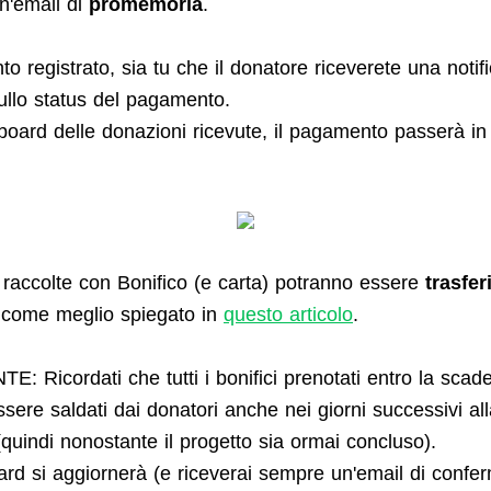
n'email di
promemoria
.
 registrato, sia tu che il donatore riceverete una notif
ullo status del pagamento.
board delle donazioni ricevute, il pagamento passerà in
accolte con Bonifico (e carta) potranno essere
trasfer
o
come meglio spiegato in
questo articolo
.
: Ricordati che tutti i bonifici prenotati entro la scad
ere saldati dai donatori anche nei giorni successivi all
quindi nonostante il progetto sia ormai concluso).
rd si aggiornerà (e riceverai sempre un'email di confe