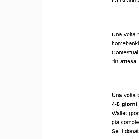
transitano 
Una volta c
homebankin
Contestual
"
in attesa
"
Una volta 
4-5 giorni 
Wallet (por
già comple
Se il donat