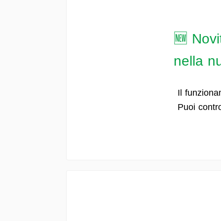
🆕 Novit
nella 
Il funziona
Puoi contro