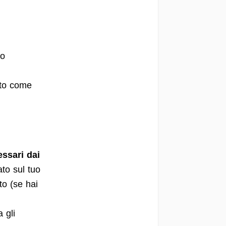
uo
nto come
ssari dai
to sul tuo
to (se hai
 gli