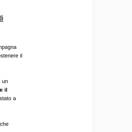
i
ampagna
stenere il
” un
e il
stato a
 che