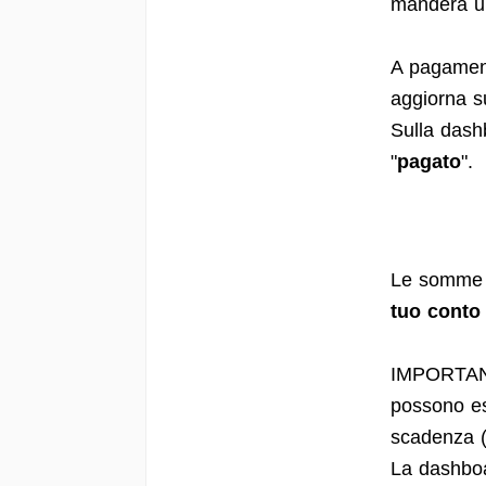
manderà u
A pagamento
aggiorna s
Sulla dash
"
pagato
".
Le somme r
tuo cont
IMPORTANTE
possono ess
scadenza (
La dashboa