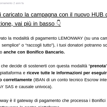
iornamento 2 anni fa
i caricato la campagna con il nuovo HUB d
ione, vai più in basso 👇
tivato la modalità di pagamento LEMONWAY (su una c
semplice” o “raccogli tutto”), i tuoi donatori potranno so
to
anche con Bonifico Bancario.
e che decide di sostenerti con questa modalità “
prenota
 piattaforma e
riceve tutte le informazioni per eseguir
o correttamente
(IBAN di un conto tecnico Escrow inte
SAS e causale univoca).
ay è il gateway di pagamento che processa i Bonifici