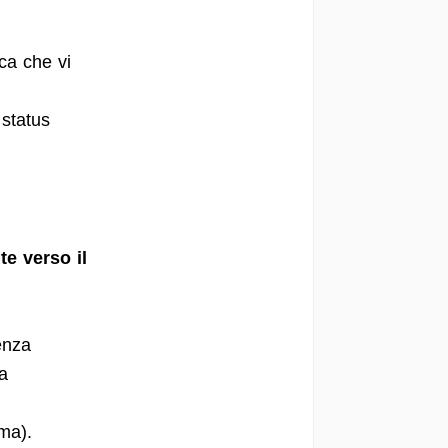
ica che vi
 status
ite verso il
enza
a
rma).